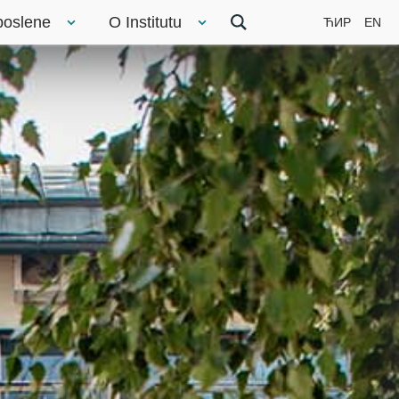
poslene
O Institutu
ЋИР
EN