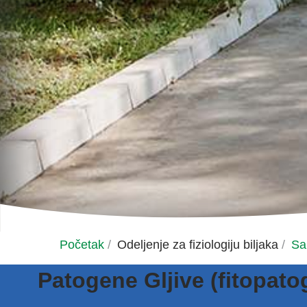
Početak
/
Odeljenje za fiziologiju biljaka
/
Sa
Patogene Gljive (fitopat