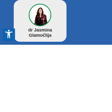
dr Jasmina
accessibility_new
Glamočlija