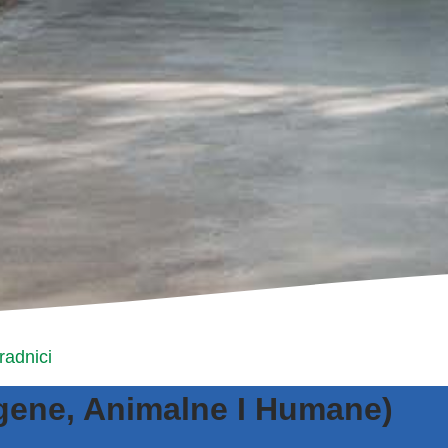
radnici
ogene, Animalne I Humane)