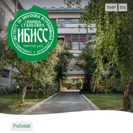
ЋИР
EN
Početak