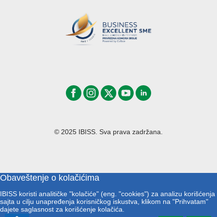
© 2025 IBISS. Sva prava zadržana.
Obaveštenje o kolačićima
IBISS koristi analitičke "kolačiće" (eng. "cookies") za analizu korišćenja
sajta u cilju unapređenja korisničkog iskustva, klikom na "Prihvatam"
dajete saglasnost za korišćenje kolačića.