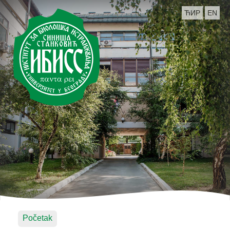
ЋИР
EN
Početak