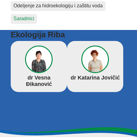
Odeljenje za hidroekologiju i zaštitu voda
Saradnici
Ekologija Riba
dr Vesna
dr Katarina Jovičić
Đikanović