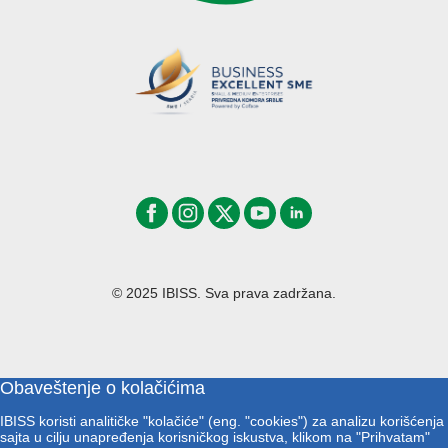
© 2025 IBISS. Sva prava zadržana.
Obaveštenje o kolačićima
IBISS koristi analitičke "kolačiće" (eng. "cookies") za analizu korišćenja
sajta u cilju unapređenja korisničkog iskustva, klikom na "Prihvatam"