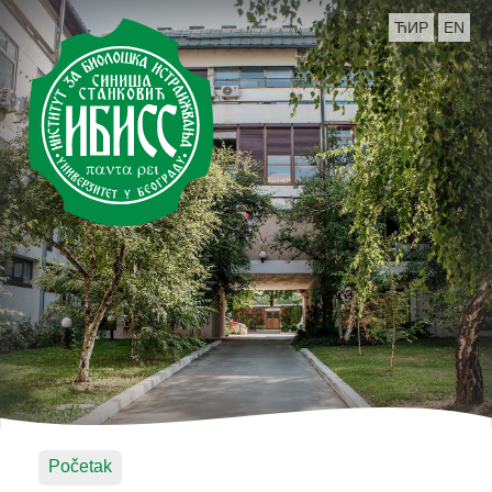
ЋИР
EN
Početak