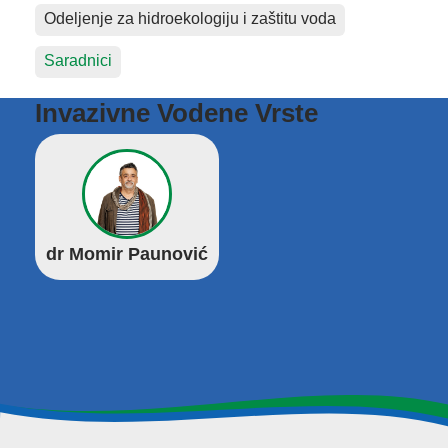
Odeljenje za hidroekologiju i zaštitu voda
Saradnici
Invazivne Vodene Vrste
dr Momir Paunović