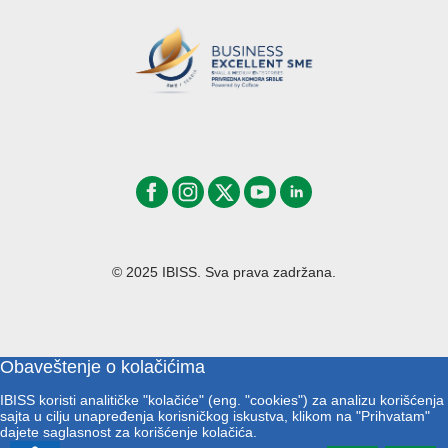
© 2025 IBISS. Sva prava zadržana.
Obaveštenje o kolačićima
IBISS koristi analitičke "kolačiće" (eng. "cookies") za analizu korišćenja
sajta u cilju unapređenja korisničkog iskustva, klikom na "Prihvatam"
dajete saglasnost za korišćenje kolačića.