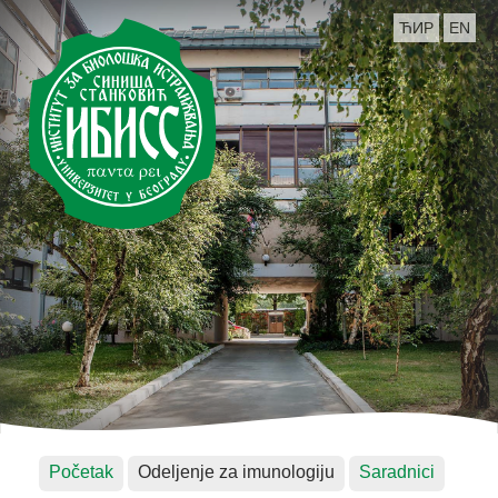
ЋИР
EN
Početak
Odeljenje za imunologiju
Saradnici