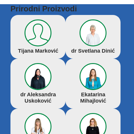
Prirodni Proizvodi
Tijana Marković
dr Svetlana Dinić
dr Aleksandra
Ekatarina
Uskoković
Mihajlović