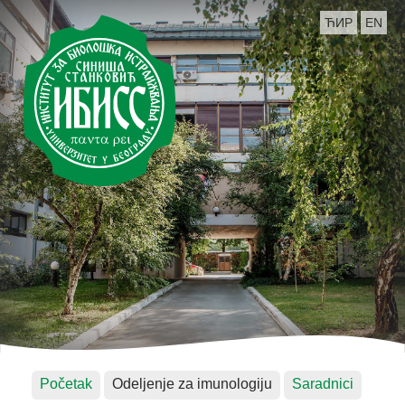
ЋИР
EN
Početak
Odeljenje za imunologiju
Saradnici