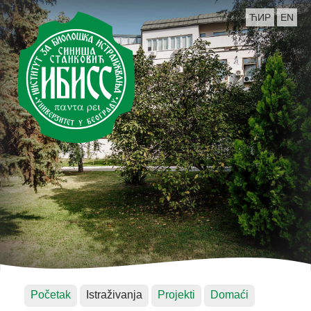
ЋИР
EN
Početak
Istraživanja
Projekti
Domaći