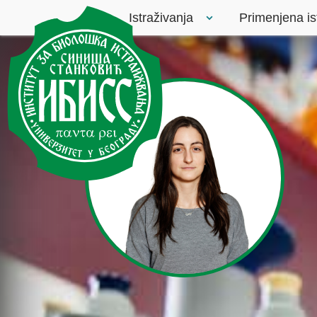
Istraživanja
Primenjena is