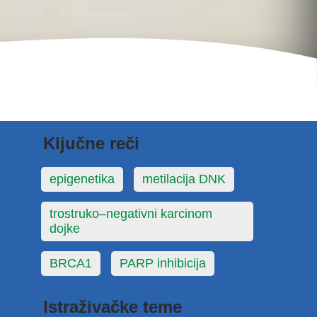
Ključne reči
epigenetika
metilacija DNK
trostruko–negativni karcinom
dojke
BRCA1
PARP inhibicija
Istraživačke teme