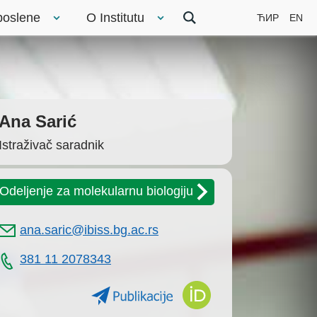
poslene
O Institutu
ЋИР
EN
Ana Sarić
Istraživač saradnik
Odeljenje za molekularnu biologiju
ana.saric@ibiss.bg.ac.rs
381 11 2078343