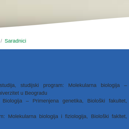
u
/
Saradnici
udija, studijski program: Molekularna biologija –
niverzitet u Beogradu
Biologija – Primenjena genetika, Biološki fakultet,
 Molekularna biologija i fiziologija, Biološki fakltet,