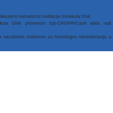
molekularni mehanizmi metilacije molekula DNK
olekula DNK primenom Epi-CRISPR/Cas9 alata radi
sa narušenim sistemom za homolognu rekombinaciju u
Ciljano editovanje epigenetičkih obeležja kao novi
og karcinoma dojke” dobijenog u saradnji sa Nemačkim
bergu i finansiranog od strane Aleksandar fon Humbolt
u za mikroskopiju i analizu ćelija i tkiva, Institut za
ljske akademije nauka u Olštinu, Poljska
etekcija promena u profilu metilacije DNK korišćenjem
jalnu primenu kao dijagnostičkog alata u dijabetesu”