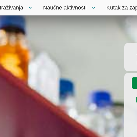
traživanja
Naučne aktivnosti
Kutak za za