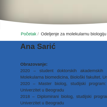
Početak
/
Odeljenje za molekularnu biologij
Ana Sarić
Obrazovanje:
2020 – student doktorskih akademskih st
Molekularna biomedicina, Biološki fakultet, U
2020 – Master biolog, studijski program: 
Univerzitet u Beogradu
2018 – Diplomirani biolog, studijski program:
Univerzitet u Beogradu