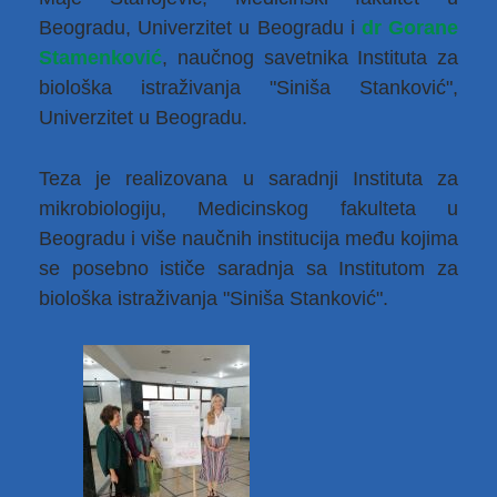
Beogradu, Univerzitet u Beogradu i
dr Gorane
Stamenković
, naučnog savetnika Instituta za
biološka istraživanja "Siniša Stanković",
Univerzitet u Beogradu.
Teza je realizovana u saradnji Instituta za
mikrobiologiju, Medicinskog fakulteta u
Beogradu i više naučnih institucija među kojima
se posebno ističe saradnja sa Institutom za
biološka istraživanja "Siniša Stanković".