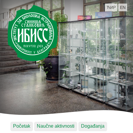
ЋИР
EN
Početak
Naučne aktivnosti
Događanja