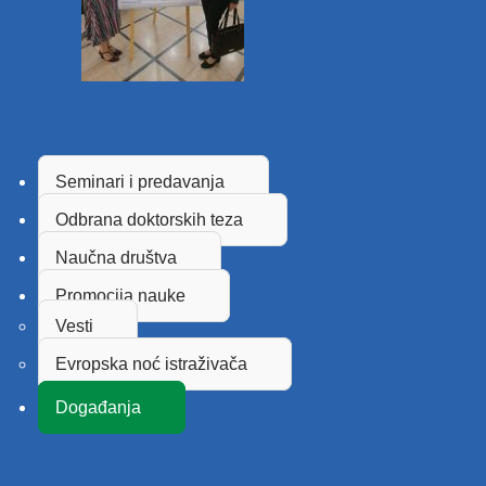
Seminari i predavanja
Odbrana doktorskih teza
Naučna društva
Promocija nauke
Vesti
Evropska noć istraživača
Događanja