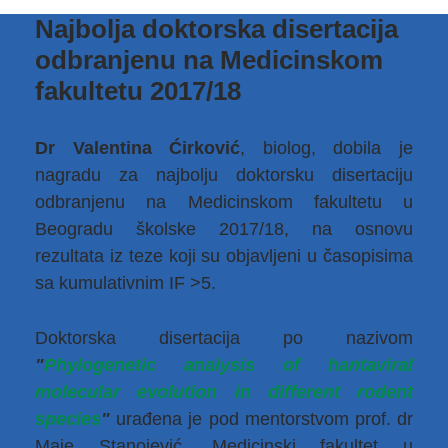
Najbolja doktorska disertacija
odbranjenu na Medicinskom
fakultetu 2017/18
Dr Valentina Ćirković
, biolog, dobila je
nagradu za najbolju doktorsku disertaciju
odbranjenu na Medicinskom fakultetu u
Beogradu školske 2017/18, na osnovu
rezultata iz teze koji su objavljeni u časopisima
sa kumulativnim IF >5.
Doktorska disertacija po nazivom
"
Phylogenetic analysis of hantaviral
molecular evolution in different rodent
species
"
urađena je pod mentorstvom prof. dr
Maje Stanojević, Medicinski fakultet u