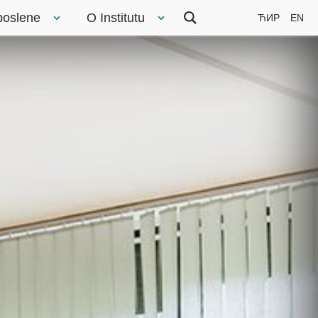
poslene
O Institutu
ЋИР
EN