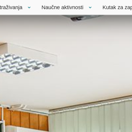
traživanja
Naučne aktivnosti
Kutak za za