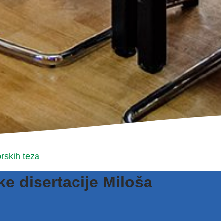
rskih teza
e disertacije Miloša