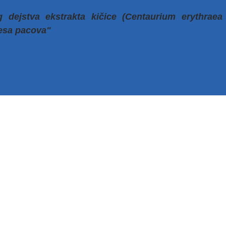
g dejstva ekstrakta kičice (Centaurium erythraea
esa pacova"