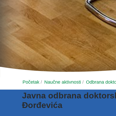
Početak
/
Naučne aktivnosti
/
Odbrana dokto
Javna odbrana doktorsk
Đorđevića