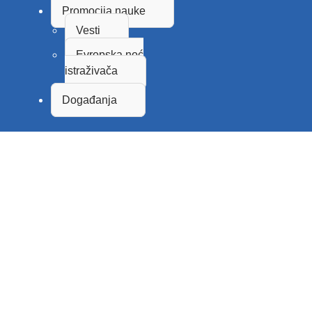
Promocija nauke
Vesti
Evropska noć
istraživača
Događanja