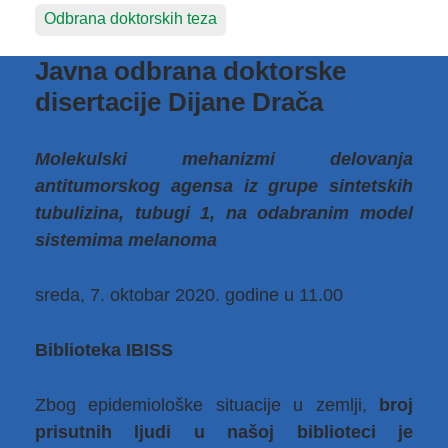
Odbrana doktorskih teza
Javna odbrana doktorske
disertacije Dijane Drača
Molekulski mehanizmi delovanja
antitumorskog agensa iz grupe sintetskih
tubulizina, tubugi 1, na odabranim model
sistemima melanoma
sreda, 7. oktobar 2020. godine u 11.00
Biblioteka IBISS
Zbog epidemiološke situacije u zemlji,
broj
prisutnih ljudi u našoj biblioteci je