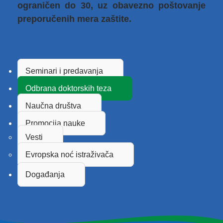
ograničen do 30, uz obavezno poštovanje
preporučenih mera zaštite.
Seminari i predavanja
Odbrana doktorskih teza
Naučna društva
Promocija nauke
Vesti
Evropska noć istraživača
Događanja