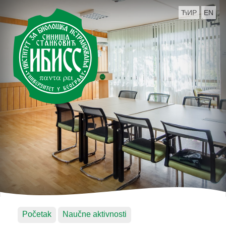
ЋИР
EN
Početak
Naučne aktivnosti