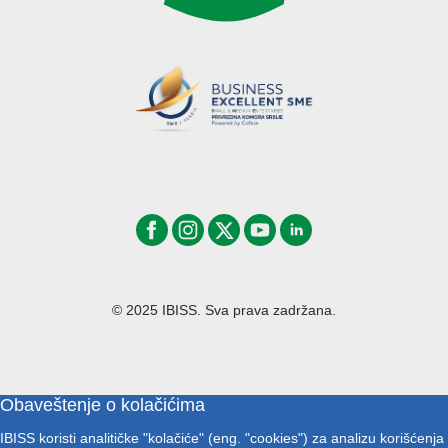
© 2025 IBISS. Sva prava zadržana.
Obaveštenje o kolačićima
IBISS koristi analitičke "kolačiće" (eng. "cookies") za analizu korišćenja