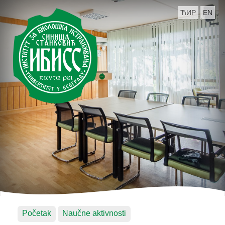
ЋИР
EN
Početak
Naučne aktivnosti