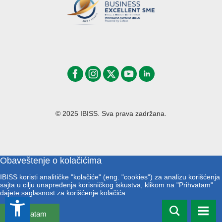
© 2025 IBISS. Sva prava zadržana.
Obaveštenje o kolačićima
IBISS koristi analitičke "kolačiće" (eng. "cookies") za analizu korišćenja
sajta u cilju unapređenja korisničkog iskustva, klikom na "Prihvatam"
dajete saglasnost za korišćenje kolačića.
accessibility_new
Prihvatam