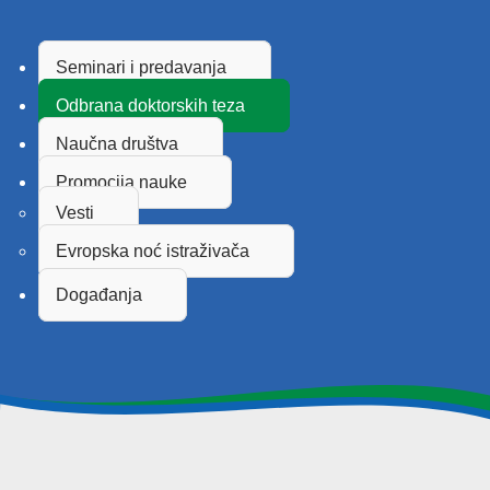
Seminari i predavanja
Odbrana doktorskih teza
Naučna društva
Promocija nauke
Vesti
Evropska noć istraživača
Događanja