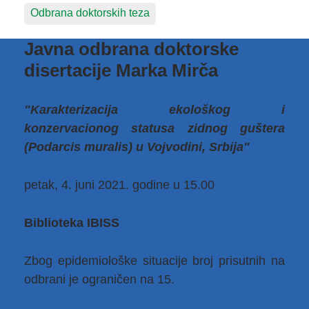
Odbrana doktorskih teza
Javna odbrana doktorske
disertacije Marka Mirča
"Karakterizacija ekološkog i
konzervacionog statusa zidnog guštera
(Podarcis muralis) u Vojvodini, Srbija"
petak, 4. juni 2021. godine u 15.00
Biblioteka IBISS
Zbog epidemiološke situacije broj prisutnih na
odbrani je ograničen na 15.