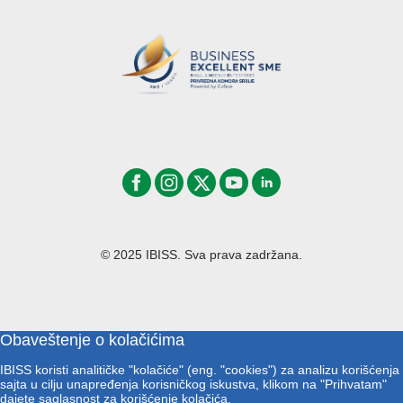
© 2025 IBISS. Sva prava zadržana.
Obaveštenje o kolačićima
IBISS koristi analitičke "kolačiće" (eng. "cookies") za analizu korišćenja
sajta u cilju unapređenja korisničkog iskustva, klikom na "Prihvatam"
dajete saglasnost za korišćenje kolačića.