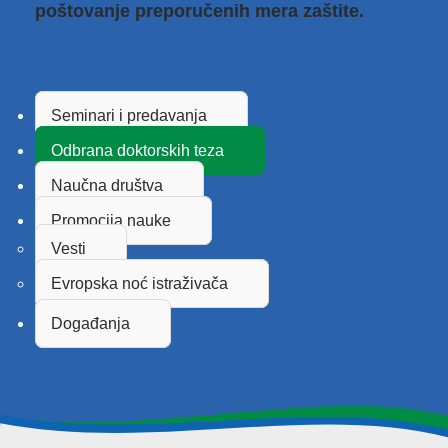
poštovanje preporučenih mera zaštite.
Seminari i predavanja
Odbrana doktorskih teza
Naučna društva
Promocija nauke
Vesti
Evropska noć istraživača
Događanja