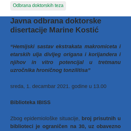
Odbrana doktorskih teza
Javna odbrana doktorske
disertacije Marine Kostić
“Hemijski sastav ekstrakata makromiceta i
etarskih ulja divljeg origana i korijandera i
njihov in vitro potencijal u tretmanu
uzročnika hroničnog tonzilitisa”
sreda, 1. decambar 2021. godine u 13.00
Biblioteka IBISS
Zbog epidemiološke situacije,
broj prisutnih u
biblioteci je ograničen na 30, uz obavezno