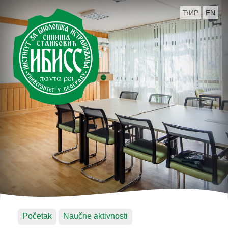
ЋИР
EN
Početak
Naučne aktivnosti