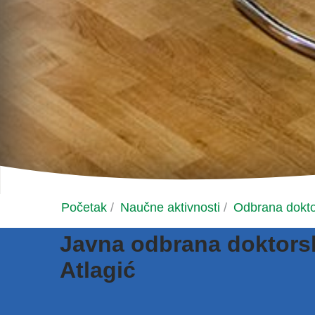
Početak
/
Naučne aktivnosti
/
Odbrana dokto
Javna odbrana doktorsk
Atlagić