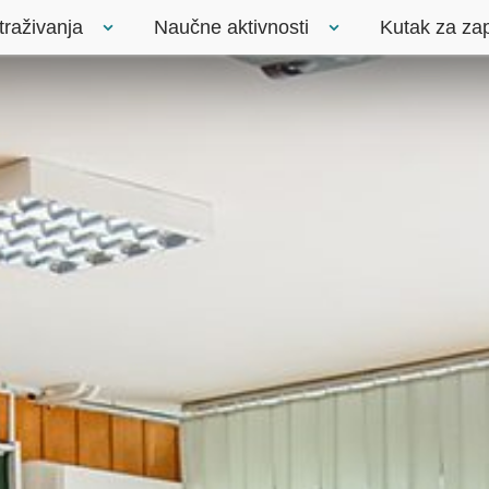
traživanja
Naučne aktivnosti
Kutak za za