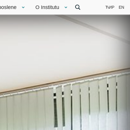
poslene
O Institutu
ЋИР
EN