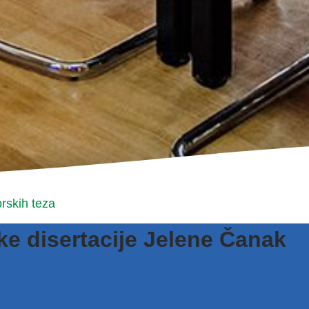
rskih teza
e disertacije Jelene Čanak