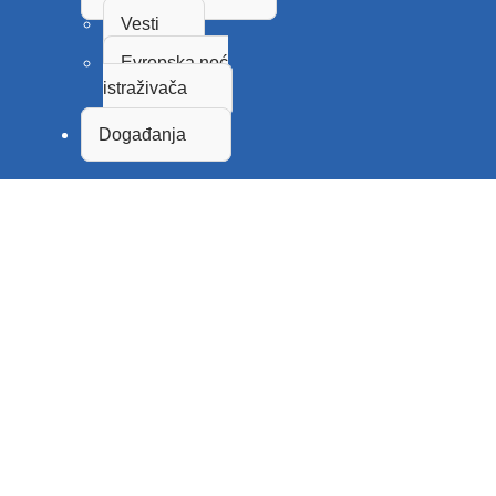
Vesti
Evropska noć
istraživača
Događanja