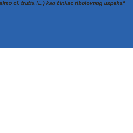
mo cf. trutta (L.) kao činilac ribolovnog uspeha"
Linkovi