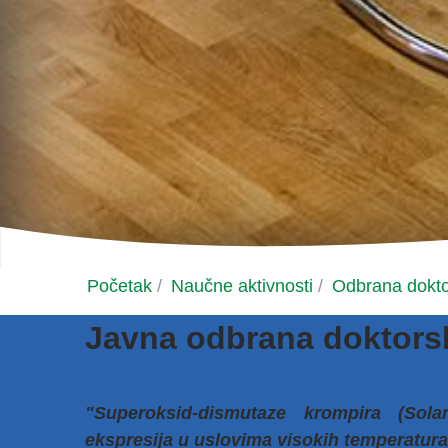
Početak
/
Naučne aktivnosti
/
Odbrana dokto
Javna odbrana doktorsk
"Superoksid-dismutaze krompira (Sola
ekspresija u uslovima visokih temperatur