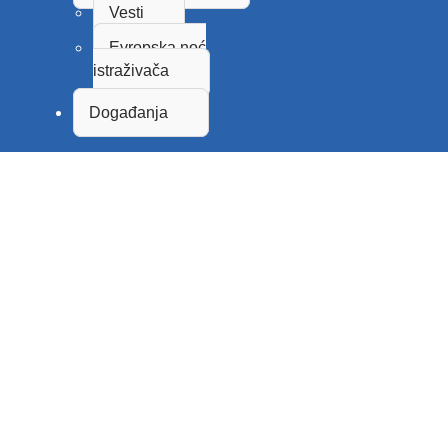
Vesti
Evropska noć
istraživača
Događanja