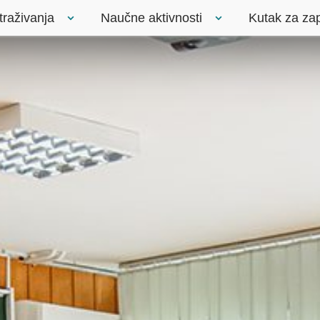
traživanja
Naučne aktivnosti
Kutak za za