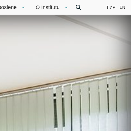
poslene
O Institutu
ЋИР
EN