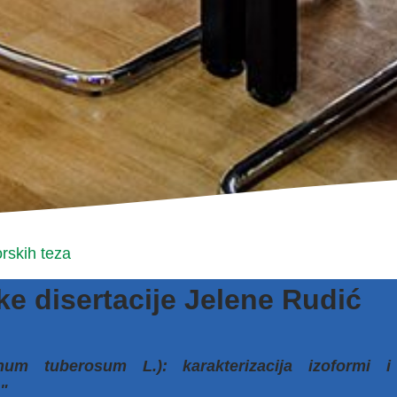
rskih teza
e disertacije Jelene Rudić
num tuberosum L.): karakterizacija izoformi i
a"