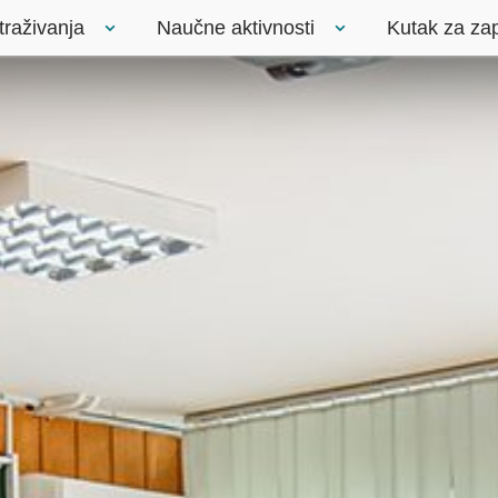
traživanja
Naučne aktivnosti
Kutak za za