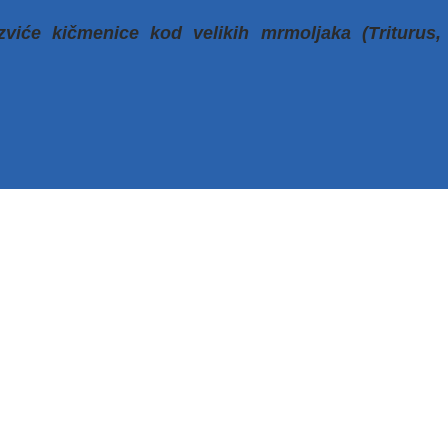
azviće kičmenice kod velikih mrmoljaka (Triturus,