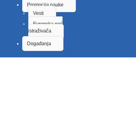
Promocija nauke
Vesti
Evropska noć
istraživača
Događanja