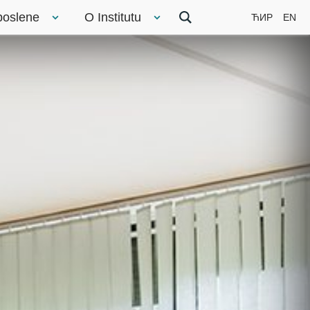
poslene
O Institutu
ЋИР
EN