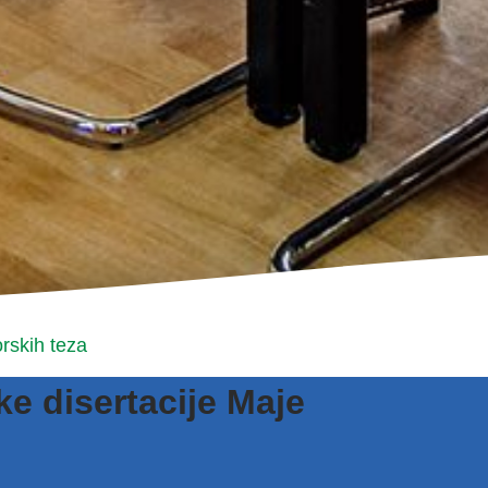
rskih teza
e disertacije Maje