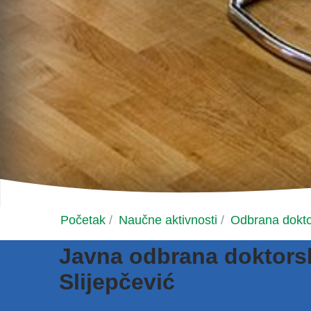
Početak
/
Naučne aktivnosti
/
Odbrana dokto
Javna odbrana doktorsk
Slijepčević