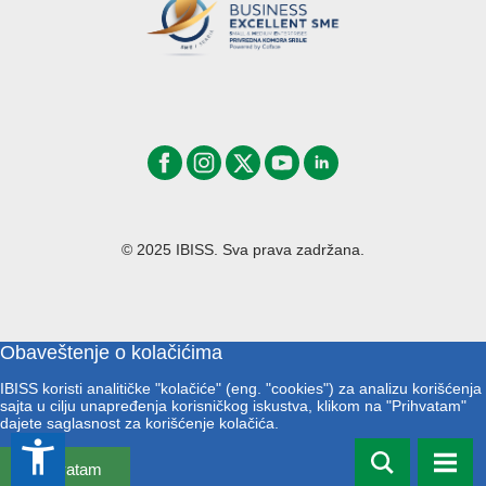
© 2025 IBISS. Sva prava zadržana.
Obaveštenje o kolačićima
IBISS koristi analitičke "kolačiće" (eng. "cookies") za analizu korišćenja
sajta u cilju unapređenja korisničkog iskustva, klikom na "Prihvatam"
dajete saglasnost za korišćenje kolačića.
accessibility_new
Prihvatam