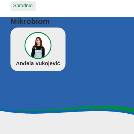
Saradnici
Mikrobiom
Anđela Vukojević