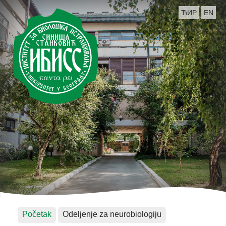
ЋИР
EN
Početak
Odeljenje za neurobiologiju