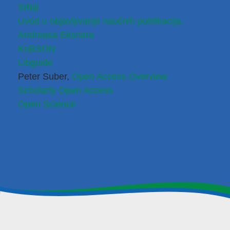
Srbiji
Uvod u objavljivanje naučnih publikacija, 
Andreasa Eksnera
KoBSON
Libguide
Peter Suber,
Open Access Overview
Scholarly Open Access
Open Science