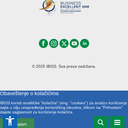
© 2025 IBISS. Sva prava zadržana.
Obaveštenje o kolačićima
IBISS koristi analitičke "kolačiće" (eng. "cookies") za analizu korišćenja
sajta u cilju unapređenja korisničkog iskustva, klikom na "Prihvatam"
dajete saglasnost za korišćenje kolačića.
accessibility_new
Prihvatam