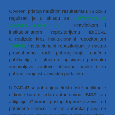
Otvoreni pristup naučnim rezultatima u IBISS-u
regulisan je u skladu sa
Platformom za 
otvorenu nauku RS
i Pravilnikom i
institucionlanom repozitorijumu IBISS-a,
a realizuje kroz institucionalni repozitorijum
RADaR
.
Institucionalni repozitorijum je nastao
prevashodno radi pohranjivanja naučnih
publikacija, ali struktura opisivanja podataka
zadovoljava zahteve otvorene nauke i za
pohranjivanje istraživačkih podataka.
U RADaR se pohranjuju elektronske publikacije
u kome barem jedan autor navodi IBISS kao
afilijaciju. Otvoroni pristup toj verziji zavisi od
potpisane licence. Ukoliko autorska prava ne