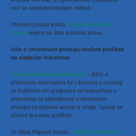
vezi sa samoarhiviranjem radova.
Otvoreni pristup koristi
Creative Common 
licence
kojima se štite autorska prava.
Više o Otvorenom pristupu možete pročitati
na sledećim linkovima:
https://www.eifl.net/serbia_apcs
- EIFL-a
(
Electronic Information for Libraries
) u saradnji
sa KoBSON-om pregovara sa izdavačima o
popustima za objavljivanje u otvorenom
pristupu za dopisne autore iz Srbije. Spisak se
ažurira dva puta godišnje
Dr Stela Filipović Matuti,
 Naučne informacije u 