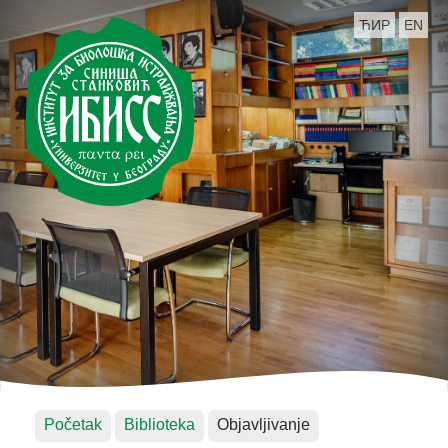
ЋИР
EN
Početak
Biblioteka
Objavljivanje