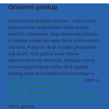
Otvoreni pristup
Otvoreni pristup (Open Access – OA) u nauci
podrazumeva neograničeni online-pristup
naučnim rezultatima. Ideja otvorenog pristupa
je nastala mnogo pre nego što je ovim imenom
nazvana. Počeli su da je razvijaju programeri
koji su još 70-ih godina svoje radove
deponovali na ftp-arhivama. Značajan razvoj
otvorenog pristupa je počeo 90-ih godina
prošlog veka da bi konačno bio formulisan u
Budapest Open Access Initiative 2002
, zatim u
Bethesda Statement on Open Access 
Publishing
i
Berlin Declaration on Open Access 
to Knowledge in the Sciences and Humanites
2003. godine.