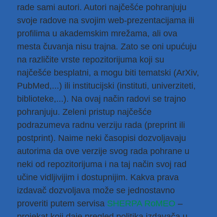
rade sami autori. Autori najčešće pohranjuju
svoje radove na svojim web-prezentacijama ili
profilima u akademskim mrežama, ali ova
mesta čuvanja nisu trajna. Zato se oni upućuju
na različite vrste repozitorijuma koji su
najčešće besplatni, a mogu biti tematski (ArXiv,
PubMed,...) ili institucijski (instituti, univerziteti,
biblioteke,...). Na ovaj način radovi se trajno
pohranjuju. Zeleni pristup najčešće
podrazumeva radnu verziju rada (preprint ili
postprint). Naime neki časopisi dozvoljavaju
autorima da ove verzije svog rada pohrane u
neki od repozitorijuma i na taj način svoj rad
učine vidljivijim i dostupnijim. Kakva prava
izdavač dozvoljava može se jednostavno
proveriti putem servisa
SHERPA RoMEO
–
projekat koji daje pregled politika izdavača u