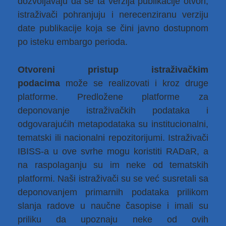
dozvoljavaju da se ta verzija publikacije otvori,
istraživači pohranjuju i nerecenziranu verziju
date publikacije koja se čini javno dostupnom
po isteku embargo perioda.
Otvoreni pristup istraživačkim
podacima
može se realizovati i kroz druge
platforme. Predložene platforme za
deponovanje istraživačkih podataka i
odgovarajućih metapodataka su institucionalni,
tematski ili nacionalni repozitorijumi. Istraživači
IBISS-a u ove svrhe mogu koristiti RADaR, a
na raspolaganju su im neke od tematskih
platformi. Naši istraživači su se već susretali sa
deponovanjem primarnih podataka prilikom
slanja radove u naučne časopise i imali su
priliku da upoznaju neke od ovih