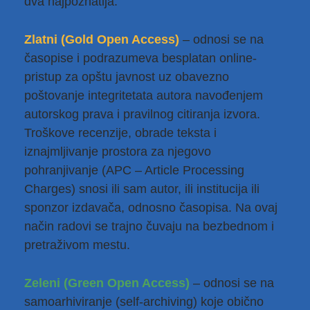
dva najpoznatija:
Zlatni (Gold Open Access)
– odnosi se na
časopise i podrazumeva besplatan online-
pristup za opštu javnost uz obavezno
poštovanje integritetata autora navođenjem
autorskog prava i pravilnog citiranja izvora.
Troškove recenzije, obrade teksta i
iznajmljivanje prostora za njegovo
pohranjivanje (APC – Article Processing
Charges) snosi ili sam autor, ili institucija ili
sponzor izdavača, odnosno časopisa. Na ovaj
način radovi se trajno čuvaju na bezbednom i
pretraživom mestu.
Zeleni (Green Open Access)
– odnosi se na
samoarhiviranje (self-archiving) koje obično