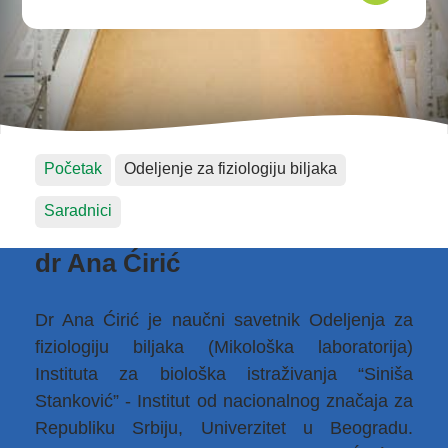
Početak
Odeljenje za fiziologiju biljaka
Saradnici
dr Ana Ćirić
Dr Ana Ćirić je naučni savetnik Odeljenja za
fiziologiju biljaka (Mikološka laboratorija)
Instituta za biološka istraživanja “Siniša
Stanković” - Institut od nacionalnog značaja za
Republiku Srbiju, Univerzitet u Beogradu.