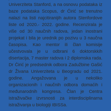
Univerziteta Stanford, a na osnovu podataka iz
baze podataka Scopus, dr Ćirić se trenutno
nalazi na listi najcitiranijih autora Stenfordove
liste od 2020.- 2022. godine. Recenzirala je
više od 30 naučnih radova, jedan inostrani
projekat i bila je urednik po pozivu u 3 naučna
časopisa. Kao mentor ili član komisije
učestvovala je u odbrani 6 doktorskkih
disertacija, 7 master radova i 2 diplomska rada.
Dr Ćirić je predsednik odbora Zadužbine Gašić
dr Živana Univerziteta u Beogradu od 2021.
godine. Angažovana je u nekoliko
organizacionih i naučnih odbora domaćih i
međunarodnih kongresa. Član je Centra
istraživačke izvrsnosti za interdisciplinarna
istraživanja u biologiji IBISSa.