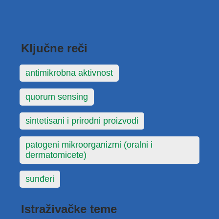
Ključne reči
antimikrobna aktivnost
quorum sensing
sintetisani i prirodni proizvodi
patogeni mikroorganizmi (oralni i
dermatomicete)
sunđeri
Istraživačke teme