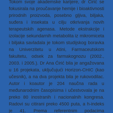
Tokom svoje akademske karijere, dr Ćirić se
fokusirala na proučavanje hemije i bioaktivnosti
prirodnih proizvoda, posebno gljiva, biljaka,
suđera i insekata u cilju otkrivanja novih
terapeutskih agenasa. Metode ekstrakcije i
izolacije sekundarnih metabolita iz mikromiceta
i biljaka savladala je tokom studijskog boravka
na Univerzitetu u Atini, Farmaceutskom
fakultetu, odsek za farmakognozu (2002.,
2003. i 2005.). Dr Ana Ćirić bila je angažovana
u 16 projekata, uključujući Horizon-CHIC (kao
učesnik), a na dva projekta bila je rukovodilac.
Autor i koautor je 204 naučna rada u
međunarodnim časopisima i učestvovala je na
preko 80 inostranih i nacionalnih kongresa.
Radovi su citirani preko 4500 puta, a h-indeks
je 41. Prema referentnim podacima