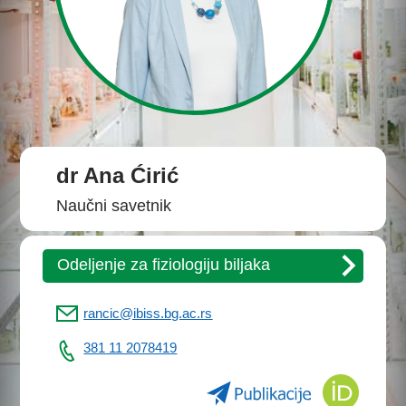
dr Ana Ćirić
Naučni savetnik
Odeljenje za fiziologiju biljaka
rancic@ibiss.bg.ac.rs
381 11 2078419