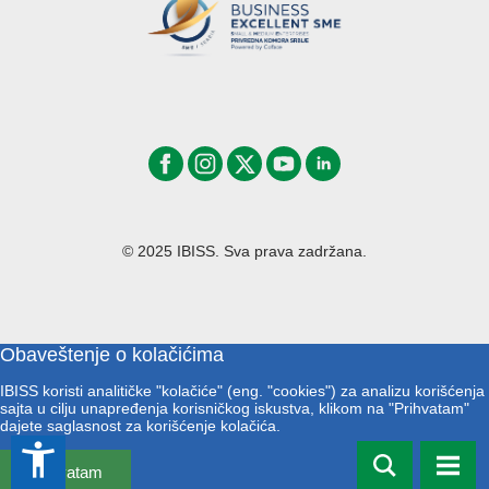
© 2025 IBISS. Sva prava zadržana.
Obaveštenje o kolačićima
IBISS koristi analitičke "kolačiće" (eng. "cookies") za analizu korišćenja
sajta u cilju unapređenja korisničkog iskustva, klikom na "Prihvatam"
dajete saglasnost za korišćenje kolačića.
accessibility_new
Prihvatam