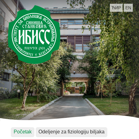
ЋИР
EN
Početak
Odeljenje za fiziologiju biljaka