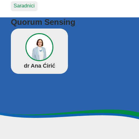
Saradnici
Quorum Sensing
dr Ana Ćirić