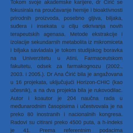
Tokom svoje akademske karijere, dr Ćirić se
fokusirala na proučavanje hemije i bioaktivnosti
prirodnih proizvoda, posebno gljiva, biljaka,
suđera i insekata u cilju otkrivanja novih
terapeutskih agenasa. Metode ekstrakcije i
izolacije sekundarnih metabolita iz mikromiceta
i biljaka savladala je tokom studijskog boravka
na Univerzitetu u Atini, Farmaceutskom
fakultetu, odsek za farmakognozu (2002.,
2003. i 2005.). Dr Ana Ćirić bila je angažovana
u 16 projekata, uključujući Horizon-CHIC (kao
učesnik), a na dva projekta bila je rukovodilac.
Autor i koautor je 204 naučna rada u
međunarodnim časopisima i učestvovala je na
preko 80 inostranih i nacionalnih kongresa.
Radovi su citirani preko 4500 puta, a h-indeks
je 41. Prema referentnim podacima