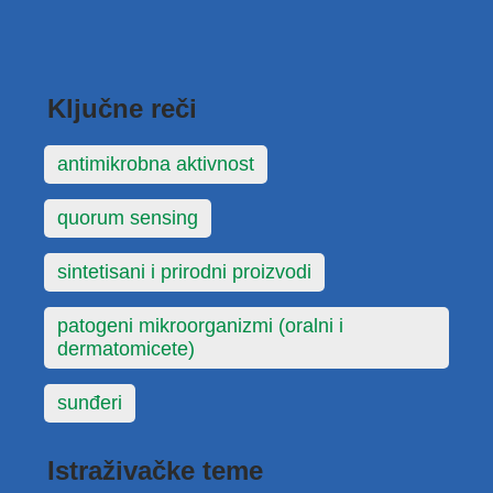
Ključne reči
antimikrobna aktivnost
quorum sensing
sintetisani i prirodni proizvodi
patogeni mikroorganizmi (oralni i
dermatomicete)
sunđeri
Istraživačke teme