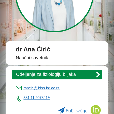
dr Ana Ćirić
Naučni savetnik
Odeljenje za fiziologiju biljaka
rancic@ibiss.bg.ac.rs
381 11 2078419