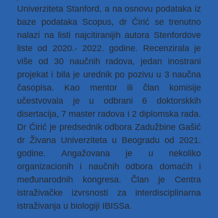
Univerziteta Stanford, a na osnovu podataka iz
baze podataka Scopus, dr Ćirić se trenutno
nalazi na listi najcitiranijih autora Stenfordove
liste od 2020.- 2022. godine. Recenzirala je
više od 30 naučnih radova, jedan inostrani
projekat i bila je urednik po pozivu u 3 naučna
časopisa. Kao mentor ili član komisije
učestvovala je u odbrani 6 doktorskkih
disertacija, 7 master radova i 2 diplomska rada.
Dr Ćirić je predsednik odbora Zadužbine Gašić
dr Živana Univerziteta u Beogradu od 2021.
godine. Angažovana je u nekoliko
organizacionih i naučnih odbora domaćih i
međunarodnih kongresa. Član je Centra
istraživačke izvrsnosti za interdisciplinarna
istraživanja u biologiji IBISSa.