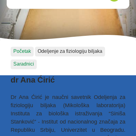
Početak
Odeljenje za fiziologiju biljaka
Saradnici
dr Ana Ćirić
Dr Ana Ćirić je naučni savetnik Odeljenja za
fiziologiju biljaka (Mikološka laboratorija)
Instituta za biološka istraživanja “Siniša
Stanković” - Institut od nacionalnog značaja za
Republiku Srbiju, Univerzitet u Beogradu.