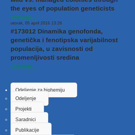
the eyes of population geneticists
Opširnije...
utorak, 05 april 2016 13:26
#173012 Dinamika genofonda,
genetička i fenotipska varijabilnost
populacija, u zavisnosti od
promenljivosti sredina
Opširnije...
Odeljenje za biohemiju
Odeljenje
Projekti
Saradnici
Publikacije