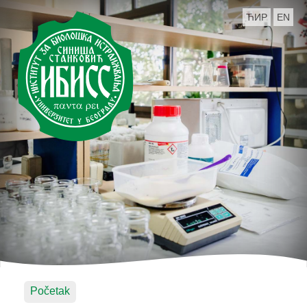
ЋИР
EN
Početak