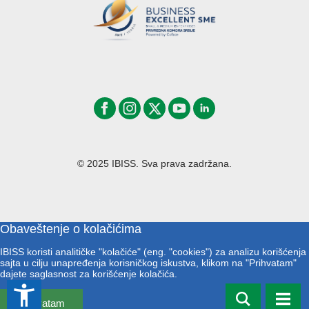
© 2025 IBISS. Sva prava zadržana.
Obaveštenje o kolačićima
IBISS koristi analitičke "kolačiće" (eng. "cookies") za analizu korišćenja
sajta u cilju unapređenja korisničkog iskustva, klikom na "Prihvatam"
dajete saglasnost za korišćenje kolačića.
accessibility_new
Prihvatam