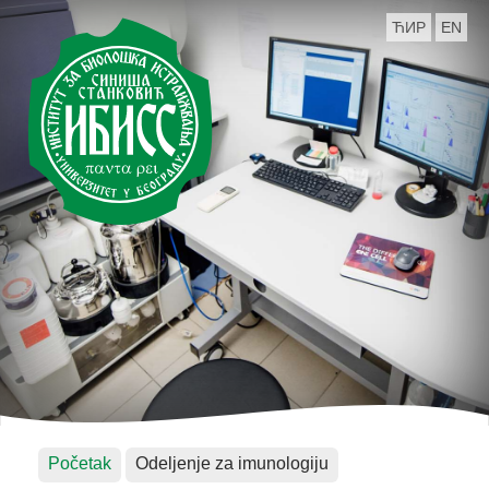
ЋИР
EN
Početak
Odeljenje za imunologiju