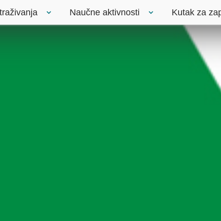
traživanja
Naučne aktivnosti
Kutak za za