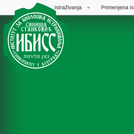
Istraživanja
Primenjena is