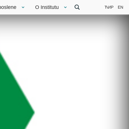
poslene
O Institutu
ЋИР
EN