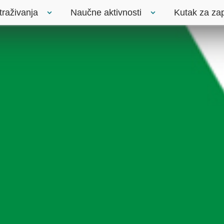
traživanja
Naučne aktivnosti
Kutak za za