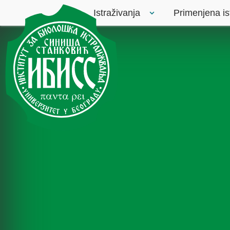
Istraživanja
Primenjena is