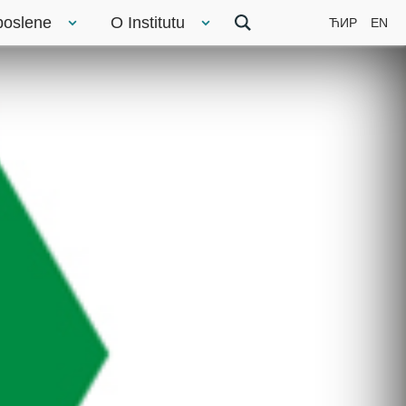
poslene
O Institutu
ЋИР
EN