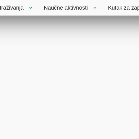
traživanja
Naučne aktivnosti
Kutak za za