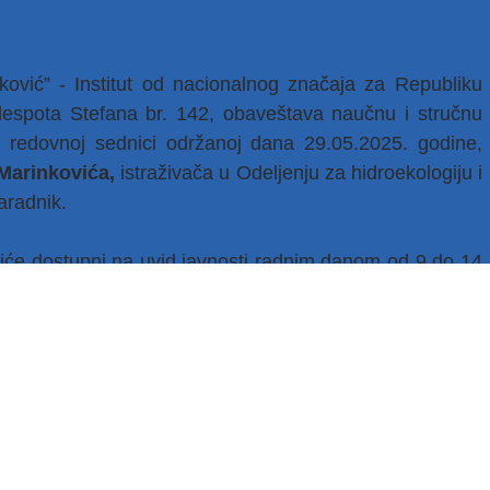
anković” - Institut od nacionalnog značaja za Republiku
 despota Stefana br. 142, obaveštava naučnu i stručnu
I redovnoj sednici održanoj dana 29.05.2025. godine,
 Marinkovića,
istraživača u Odeljenju za hidroekologiju i
aradnik.
l biće dostupni na uvid javnosti radnim danom od 9 do 14
ana od dana ovog obaveštenja.