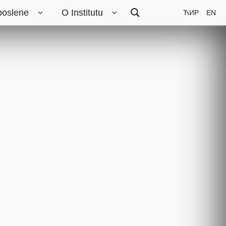
poslene
O Institutu
ЋИР
EN