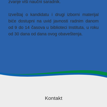
zvanje viši naučni saradnik.
Izveštaj o kandidatu i drugi izborni materijal
biće dostupni na uvid javnosti radnim danom
od 9 do 14 časova u biblioteci Instituta, u roku
od 30 dana od dana ovog obaveštenja.
Kontakt