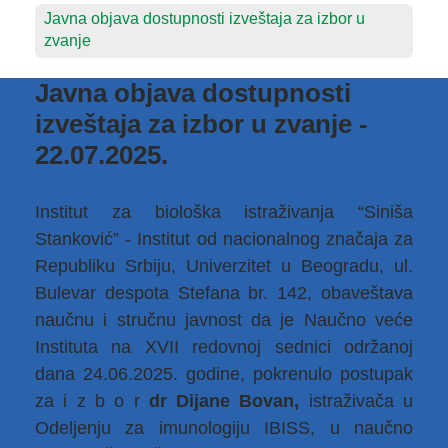
Javna objava dostupnosti izveštaja za izbor u
zvanje
Javna objava dostupnosti
izveštaja za izbor u zvanje -
22.07.2025.
Institut za biološka istraživanja “Siniša
Stanković” - Institut od nacionalnog značaja za
Republiku Srbiju, Univerzitet u Beogradu, ul.
Bulevar despota Stefana br. 142, obaveštava
naučnu i stručnu javnost da je Naučno veće
Instituta na XVII redovnoj sednici održanoj
dana 24.06.2025. godine, pokrenulo postupak
za i z b o r
dr Dijane Bovan,
istraživača u
Odeljenju za imunologiju IBISS, u naučno