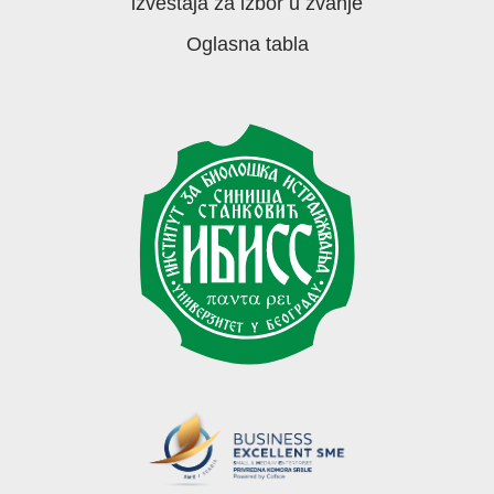
izveštaja za izbor u zvanje
Oglasna tabla