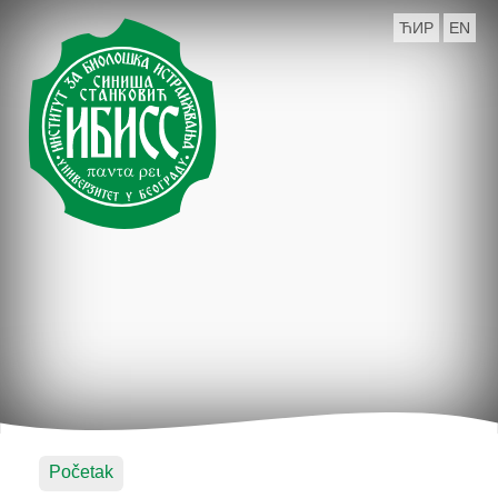
ЋИР
EN
Početak