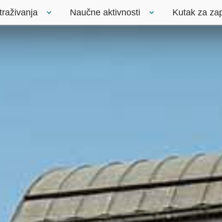
traživanja
Naučne aktivnosti
Kutak za za