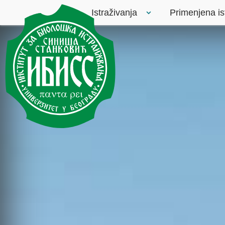
Istraživanja
Primenjena is