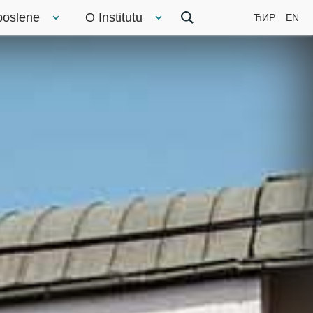
poslene
O Institutu
ЋИР
EN