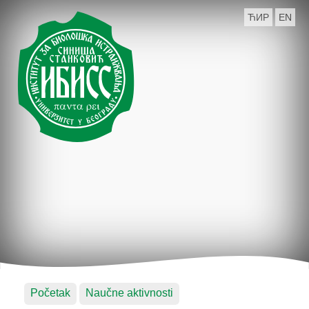
ЋИР
EN
Početak
Naučne aktivnosti