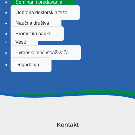
Seminari i predavanja
Odbrana doktorskih teza
Naučna društva
Promocija nauke
Vesti
Evropska noć istraživača
Događanja
Kontakt