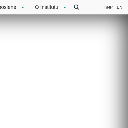
poslene
O Institutu
ЋИР
EN