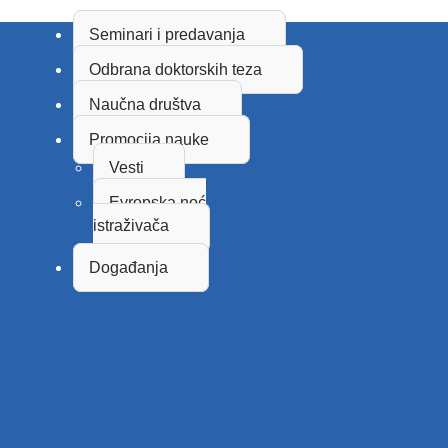
Seminari i predavanja
Odbrana doktorskih teza
Naučna društva
Promocija nauke
Vesti
Evropska noć
istraživača
Događanja