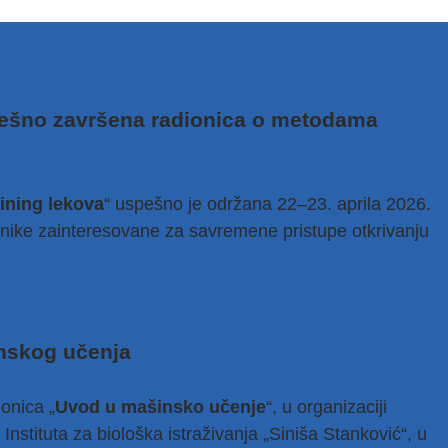
pešno završena radionica o metodama
ining lekova
“ uspešno je održana 22–23. aprila 2026.
esnike zainteresovane za savremene pristupe otkrivanju
nskog učenja
onica „
Uvod u mašinsko učenje
“, u organizaciji
nstituta za biološka istraživanja „Siniša Stanković“, u