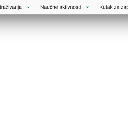
traživanja
Naučne aktivnosti
Kutak za za