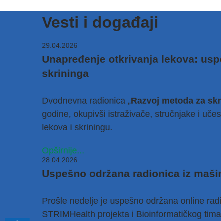
Vesti i događaji
29.04.2026
Unapređenje otkrivanja lekova: us
skrininga
Dvodnevna radionica „
Razvoj metoda za skr
godine, okupivši istraživače, stručnjake i uč
lekova i skriningu.
Opširnije...
28.04.2026
Uspešno održana radionica iz maši
Prošle nedelje
je
uspešno održana online radi
STRIMHealth projekta i Bioinformatičkog tima I