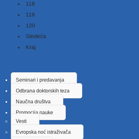
118
119
120
Sledeća
Kraj
Seminari i predavanja
Odbrana doktorskih teza
Naučna društva
Promocija nauke
Vesti
Evropska noć istraživača