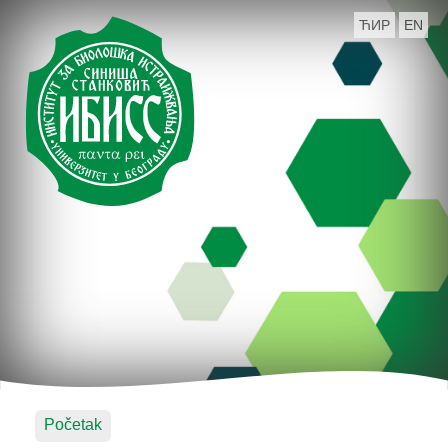
ЋИР
EN
Početak