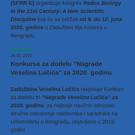
(SFRR-E)
organizuje kongres
Redox Biology
in the 21st Century: A New Scientific
Discipline
koji će se održati
od 9. do 12. juna
2020. godine
u Zadužbini Ilije Kolarca u
Beogradu.
Opširnije...
26.02.2020
Konkursa za dodelu "Nagrade
Veselina Lučića" za 2020. godinu
Zadužbine Veselina Lučića
raspisuje Konkurs
za dodelu tri
"Nagrade Veselina Lučića" za
2020. godinu
, za najbolje naučno odnosno
stručno ostvarenje nastavnika i saradnika na
Univerzitetu u Beogradu, objavljeno u 2019.
godini.