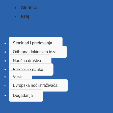
Sledeća
Kraj
Seminari i predavanja
Odbrana doktorskih teza
Naučna društva
Promocija nauke
Vesti
Evropska noć istraživača
Događanja