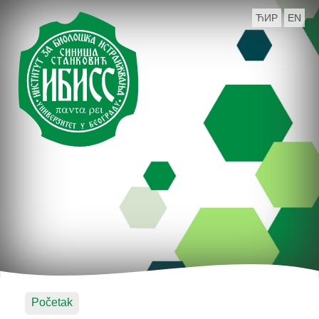
ЋИР
EN
Početak