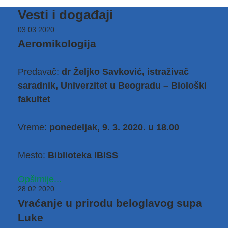
Vesti i događaji
03.03.2020
Aeromikologija
Predavač:
dr Željko Savković, istraživač
saradnik, Univerzitet u Beogradu – Biološki
fakultet
Vreme:
ponedeljak, 9. 3. 2020. u 18.00
Mesto:
Biblioteka IBISS
Opširnije...
28.02.2020
Vraćanje u prirodu beloglavog supa
Luke