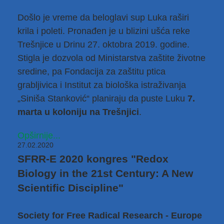
Došlo je vreme da beloglavi sup Luka raširi
krila i poleti. Pronađen je u blizini ušća reke
Trešnjice u Drinu 27. oktobra 2019. godine.
Stigla je dozvola od Ministarstva zaštite životne
sredine, pa Fondacija za zaštitu ptica
grabljivica i Institut za biološka istraživanja
„Siniša Stanković“ planiraju da puste Luku
7.
marta u koloniju na Trešnjici
.
Opširnije...
27.02.2020
SFRR-E 2020 kongres "Redox
Biology in the 21st Century: A New
Scientific Discipline"
Society for Free Radical Research - Europe