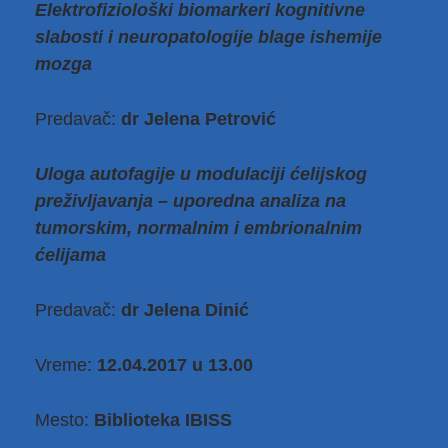
Elektrofiziološki biomarkeri kognitivne
slabosti i neuropatologije blage ishemije
mozga
Predavač:
dr Jelena Petrović
Uloga autofagije u modulaciji ćelijskog
preživljavanja – uporedna analiza na
tumorskim, normalnim i embrionalnim
ćelijama
Predavač:
dr Jelena Dinić
Vreme:
12.04.2017 u 13.00
Mesto:
Biblioteka IBISS