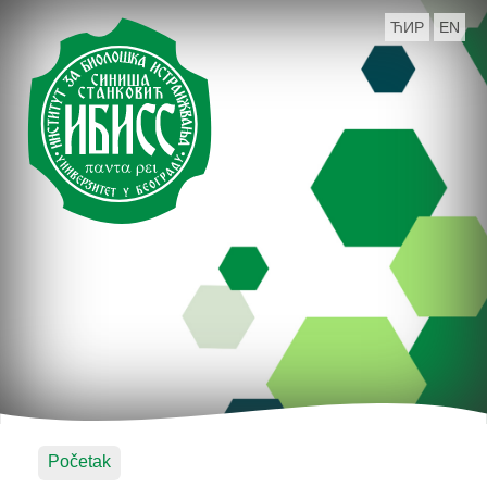
ЋИР
EN
Početak