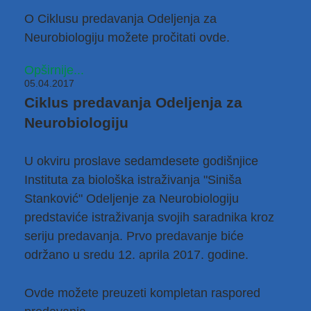
O Ciklusu predavanja Odeljenja za
Neurobiologiju možete pročitati
ovde
.
Opširnije...
05.04.2017
Ciklus predavanja Odeljenja za
Neurobiologiju
U okviru proslave sedamdesete godišnjice
Instituta za biološka istraživanja "Siniša
Stanković" Odeljenje za Neurobiologiju
predstaviće istraživanja svojih saradnika kroz
seriju predavanja. Prvo predavanje biće
održano u sredu 12. aprila 2017. godine.
Ovde možete preuzeti kompletan
raspored