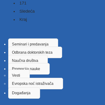
171
Sledeća
Kraj
Seminari i predavanja
Odbrana doktorskih teza
Naučna društva
Promocija nauke
Vesti
Evropska noć istraživača
Događanja