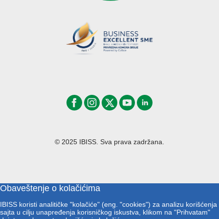
© 2025 IBISS. Sva prava zadržana.
Obaveštenje o kolačićima
IBISS koristi analitičke "kolačiće" (eng. "cookies") za analizu korišćenja
sajta u cilju unapređenja korisničkog iskustva, klikom na "Prihvatam"