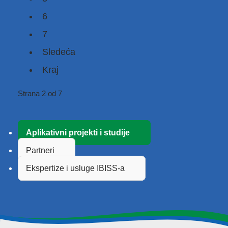
6
7
Sledeća
Kraj
Strana 2 od 7
Aplikativni projekti i studije
Partneri
Ekspertize i usluge IBISS-a