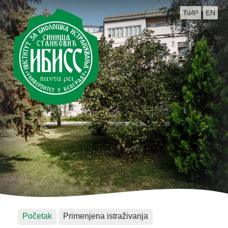
ЋИР
EN
Početak
Primenjena istraživanja