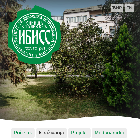
ЋИР
EN
Početak
Istraživanja
Projekti
Međunarodni