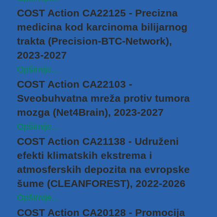
COST Action CA22125 - Precizna
medicina kod karcinoma bilijarnog
trakta (Precision-BTC-Network),
2023-2027
Opširnije...
COST Action CA22103 -
Sveobuhvatna mreža protiv tumora
mozga (Net4Brain), 2023-2027
Opširnije...
COST Action CA21138 - Udruženi
efekti klimatskih ekstrema i
atmosferskih depozita na evropske
šume (CLEANFOREST), 2022-2026
Opširnije...
COST Action CA20128 - Promocija