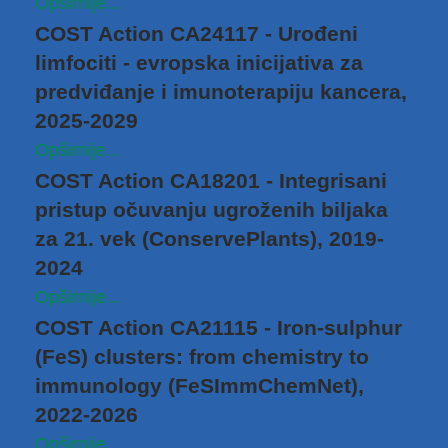
Opširnije...
COST Action CA24117 - Urođeni
limfociti - evropska inicijativa za
predviđanje i imunoterapiju kancera,
2025-2029
Opširnije...
COST Action CA18201 - Integrisani
pristup očuvanju ugroženih biljaka
za 21. vek (ConservePlants), 2019-
2024
Opširnije...
COST Action CA21115 - Iron-sulphur
(FeS) clusters: from chemistry to
immunology (FeSImmChemNet),
2022-2026
Opširnije...