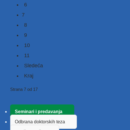
6
7
8
9
10
11
Sledeća
Kraj
Strana 7 od 17
Seminari i predavanja
Odbrana doktorskih teza