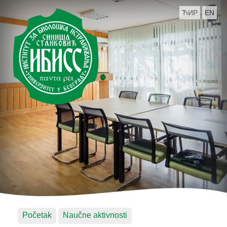
ЋИР
EN
Početak
Naučne aktivnosti