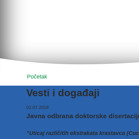
Početak
Vesti i događaji
02.07.2018
Javna odbrana doktorske disertacij
"Uticaj različitih ekstrakata krastavca (Cu