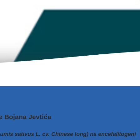
e Bojana Jevtića
cumis sativus L. cv. Chinese long) na encefalitogeni