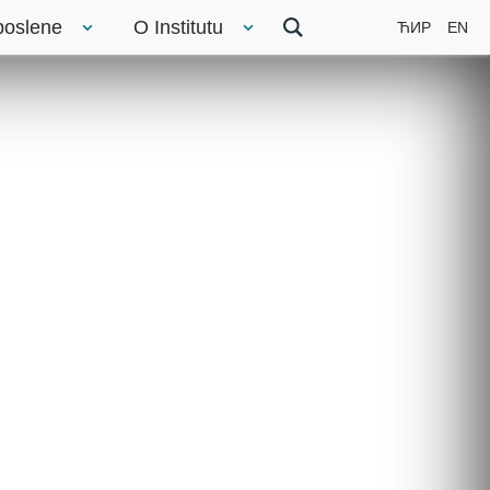
poslene
O Institutu
ЋИР
EN