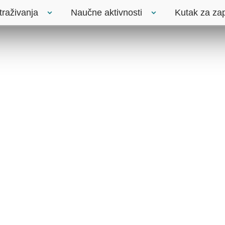
traživanja
Naučne aktivnosti
Kutak za za