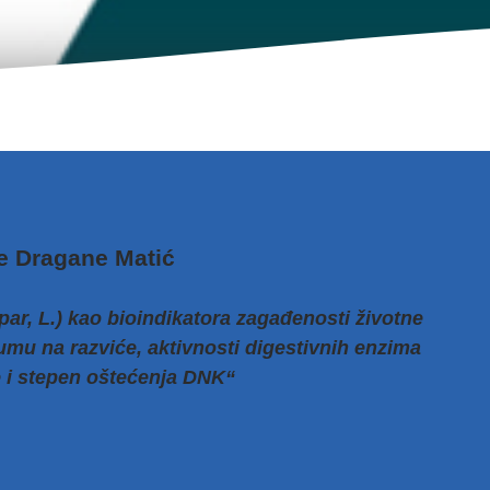
e Dragane Matić
ar, L.) kao bioindikatora zagađenosti životne
umu na razviće, aktivnosti digestivnih enzima
e i stepen oštećenja DNK“