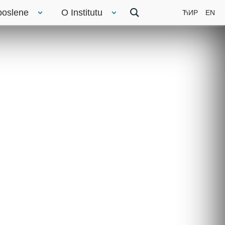
poslene
O Institutu
ЋИР
EN