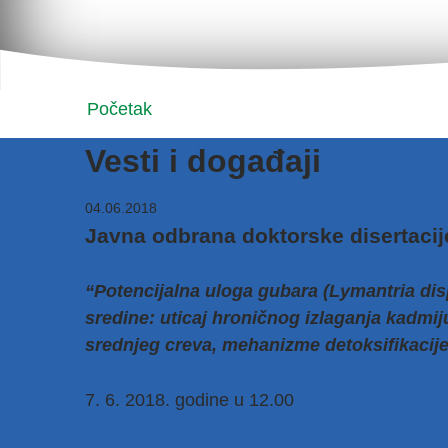
Početak
Vesti i događaji
04.06.2018
Javna odbrana doktorske disertacij
“Potencijalna uloga gubara (Lymantria disp
sredine: uticaj hroničnog izlaganja kadmij
srednjeg creva, mehanizme detoksifikacij
7. 6. 2018. godine u 12.00