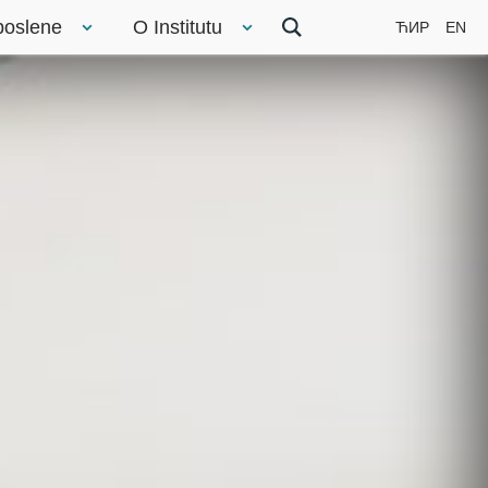
poslene
O Institutu
ЋИР
EN