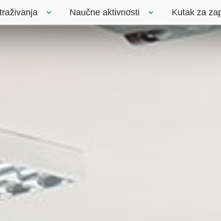
traživanja
Naučne aktivnosti
Kutak za za